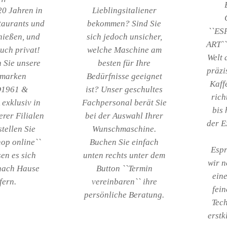
20 Jahren in
Lieblingsitaliener
taurants und
bekommen? Sind Sie
``ES
nießen, und
sich jedoch unsicher,
ART``
auch privat!
welche Maschine am
Welt 
 Sie unsere
besten für Ihre
präzi
marken
Bedürfnisse geeignet
Kaff
1961 &
ist? Unser geschultes
rich
exklusiv in
Fachpersonal berät Sie
bis
rer Filialen
bei der Auswahl Ihrer
der E
tellen Sie
Wunschmaschine.
hop online``
Buchen Sie einfach
Espr
en es sich
unten rechts unter dem
wir n
nach Hause
Button ``Termin
eine
efern.
vereinbaren`` ihre
fei
persönliche Beratung.
Tech
erstk