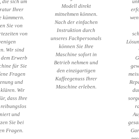
 die sich um
un
Modell direkt
ratur Ihrer
erf
mitnehmen können.
e kümmern.
wen
Nach der einfachen
ren Sie von
Instruktion durch
tezeiten von
sc
unseres Fachpersonals
wenigen
Lösun
können Sie Ihre
n. Wir sind
Maschine sofort in
 dem Erwerb
G
Betrieb nehmen und
hine für Sie
gew
den einzigartigen
fene Fragen
meis
Kaffeegenuss Ihrer
ienung und
Repa
Maschine erleben.
 klären. Wir
du
ür, dass Ihre
sorge
reibungslos
r
niert und
Au
zen Sie bei
gesa
en Fragen.
Gar
pro