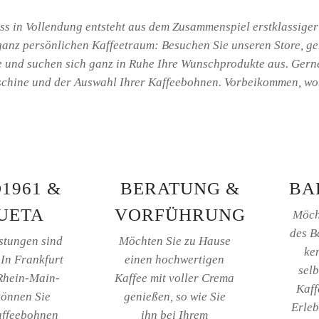
s in Vollendung entsteht aus dem Zusammenspiel erstklassiger 
 ganz persönlichen Kaffeetraum: Besuchen Sie unseren Store, g
 und suchen sich ganz in Ruhe Ihre Wunschprodukte aus. Gerne 
hine und der Auswahl Ihrer Kaffeebohnen. Vorbeikommen, wohl
1961 &
BERATUNG &
BA
UETA
VORFÜHRUNG
Möch
des B
stungen sind
Möchten Sie zu Hause
ke
 In Frankfurt
einen hochwertigen
selb
Rhein-Main-
Kaffee mit voller Crema
Kaff
können Sie
genießen, so wie Sie
Erleb
affeebohnen
ihn bei Ihrem