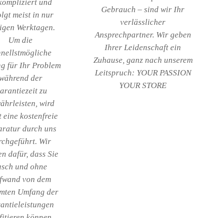
kompliziert und
Gebrauch – sind wir Ihr
olgt meist in nur
verlässlicher
igen Werktagen.
Ansprechpartner. Wir geben
Um die
Ihrer Leidenschaft ein
hnellstmögliche
Zuhause, ganz nach unserem
g für Ihr Problem
Leitspruch: YOUR PASSION
während der
YOUR STORE
arantiezeit zu
ährleisten, wird
t eine kostenfreie
ratur durch uns
rchgeführt. Wir
n dafür, dass Sie
asch und ohne
fwand von dem
mten Umfang der
antieleistungen
fitieren können.