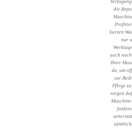
Verfügung,
die Repa
Maschin
Profitie
kurzen War
nur 
Werktage
auch nach
Ihrer Masc
da, um of
zur Bed
Pflege zu
sorgen daf
Maschine 
funktio
unterstüt
sämtlich