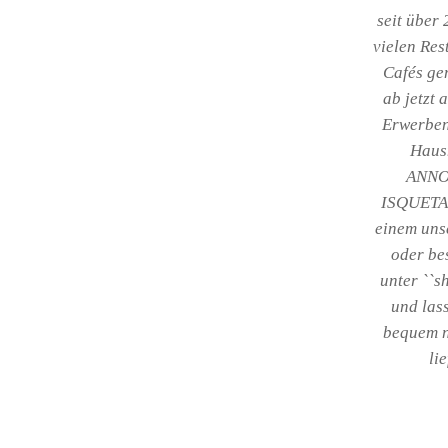
seit über 
vielen Res
Cafés ge
ab jetzt 
Erwerben
Haus
ANNO
ISQUETA 
einem unse
oder bes
unter ``s
und lass
bequem 
li