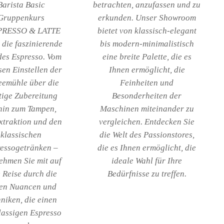
Barista Basic
betrachten, anzufassen und zu
Gruppenkurs
erkunden. Unser Showroom
PRESSO & LATTE
bietet von klassisch-elegant
 die faszinierende
bis modern-minimalistisch
des Espresso. Vom
eine breite Palette, die es
sen Einstellen der
Ihnen ermöglicht, die
eemühle über die
Feinheiten und
tige Zubereitung
Besonderheiten der
 hin zum Tampen,
Maschinen miteinander zu
xtraktion und den
vergleichen. Entdecken Sie
klassischen
die Welt des Passionstores,
essogetränken –
die es Ihnen ermöglicht, die
ehmen Sie mit auf
ideale Wahl für Ihre
 Reise durch die
Bedürfnisse zu treffen.
nen Nuancen und
niken, die einen
lassigen Espresso