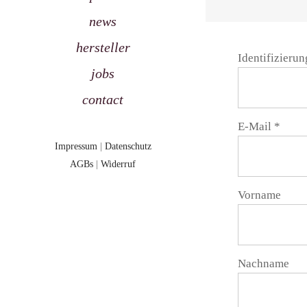
news
hersteller
Identifizieru
jobs
contact
E-Mail
*
Impressum
|
Datenschutz
AGBs
|
Widerruf
E-
Vorname
Mail
(wiederholen
Nachname