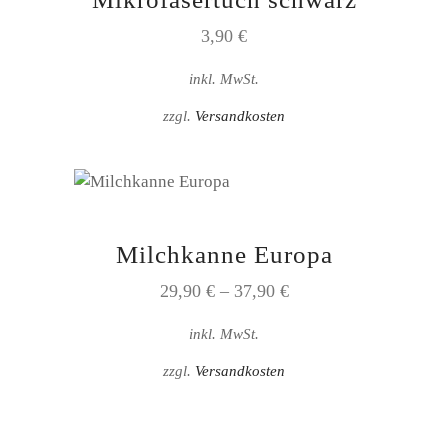
3,90
€
inkl. MwSt.
zzgl.
Versandkosten
Dieses
Produkt
weist
Milchkanne Europa
mehrere
29,90
€
–
37,90
€
Varianten
auf.
inkl. MwSt.
Die
zzgl.
Versandkosten
Optionen
können
auf