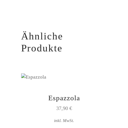
der
Produktseite
gewählt
werden
Ähnliche
Produkte
Espazzola
37,90
€
inkl. MwSt.